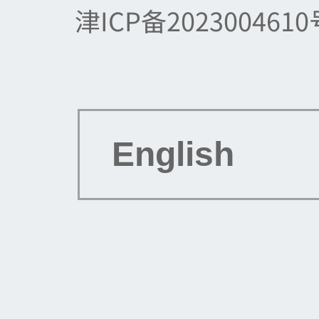
津ICP备2023004610
English