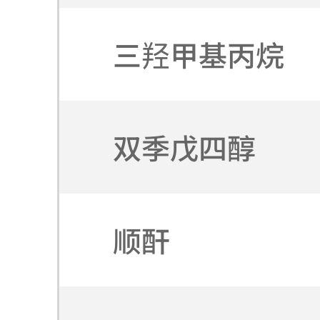
三羟甲基丙烷
双季戊四醇
顺酐