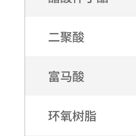
二聚酸
富马酸
环氧树脂