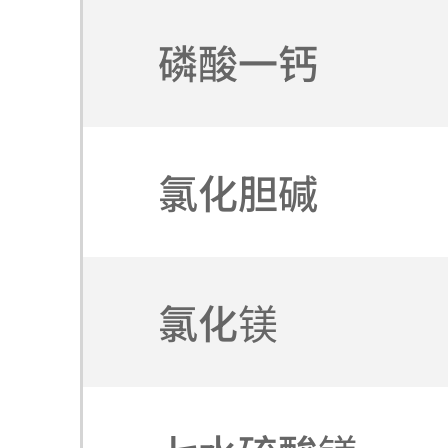
磷酸一钙
氯化胆碱
氯化镁